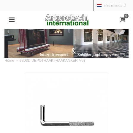
Nederlands
0
Home
>
9803D DEPOTHAAK (HAAKANKER M5)