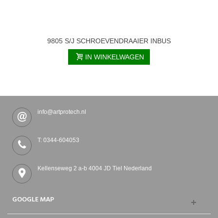
9805 S/J SCHROEVENDRAAIER INBUS
IN WINKELWAGEN
info@artprotech.nl
T: 0344-604053
Kellenseweg 2 a-b 4004 JD Tiel Nederland
GOOGLE MAP