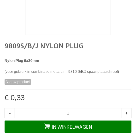
9809S/B/J NYLON PLUG
Nylon Plug 6x30mm
(voor gebruik in combinatie met art. nr. 9810 S/B/J spaanplaatschroef)
Nieuw product
€ 0,33
-
+
IN WINKELWAGEN