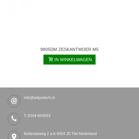
9805DM ZESKANTMOER M5
IN WINKELWAGEN
info@artprotech.nl
T: 0344-604053
Kellenseweg 2 a-b 4004 JD Tiel Nederland