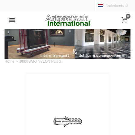
Nederlands
0
Home
>
9809S/B/J NYLON PLUG