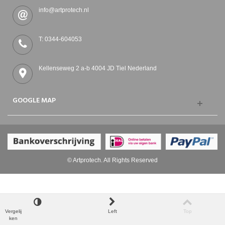
info@artprotech.nl
T: 0344-604053
Kellenseweg 2 a-b 4004 JD Tiel Nederland
GOOGLE MAP
© Artprotech. All Rights Reserved
Vergelij
Left
Top
ken