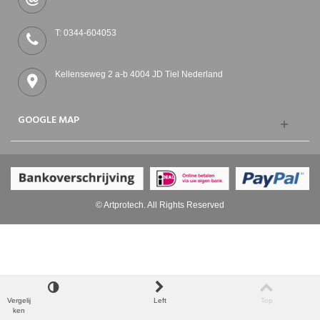
T: 0344-604053
Kellenseweg 2 a-b 4004 JD Tiel Nederland
GOOGLE MAP
© Artprotech. All Rights Reserved
Vergelij
Left
Top
ken