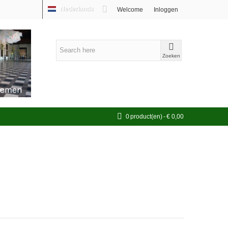
Nederlands
Welcome
Inloggen
Zoeken
0
product(en)
-
€ 0,00