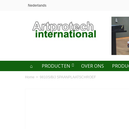
Nederlands
PRODUCTEN
OVER ONS
PRODU
Home
>
9810S/B/J SPAANPLAATSCHROEF