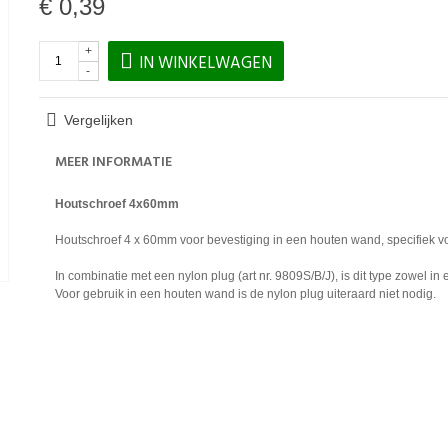
€ 0,39
+
IN WINKELWAGEN
-
Vergelijken
MEER INFORMATIE
Houtschroef 4x60mm
Houtschroef 4 x 60mm voor bevestiging in een houten wand, specifiek vo
In combinatie met een nylon plug (art nr. 9809S/B/J), is dit type zowel i
Voor gebruik in een houten wand is de nylon plug uiteraard niet nodig.