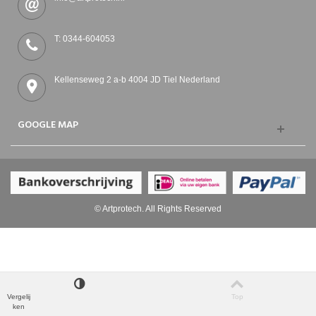
T: 0344-604053
Kellenseweg 2 a-b 4004 JD Tiel Nederland
GOOGLE MAP
© Artprotech. All Rights Reserved
Vergelij
Top
ken