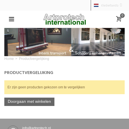
Nederlands
0
Home
>
Productvergelijking
PRODUCTVERGELIJKING
Er zijn geen producten gekozen om te vergelijken
Doorgaan met winkelen
info@artprotech.nl