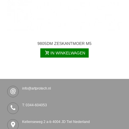
9805DM ZESKANTMOER M5
IN WINKELWAGEN
info@artprotech.nl
T: 0344-604053
Kellenseweg 2 a-b 4004 JD Tiel Nederland