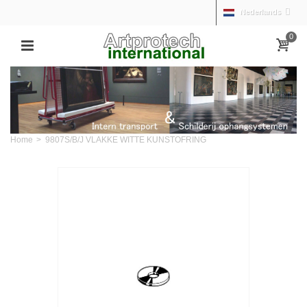
Nederlands
0
Home
>
9807S/B/J VLAKKE WITTE KUNSTOFRING