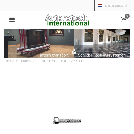
Nederlands
0
Home
>
9806S/B CILINDERSCHROEF M5X30