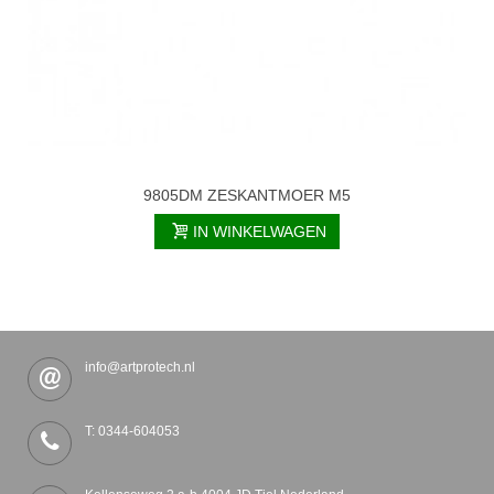
9805DM ZESKANTMOER M5
IN WINKELWAGEN
info@artprotech.nl
T: 0344-604053