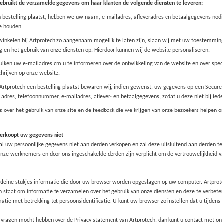
ebruikt de verzamelde gegevens om haar klanten de volgende diensten te leveren:
n bestelling plaatst, hebben we uw naam, e-mailadres, afleveradres en betaalgegevens nodi
e houden.
inkelen bij Artprotech zo aangenaam mogelijk te laten zijn, slaan wij met uw toestemmin
ng en het gebruik van onze diensten op. Hierdoor kunnen wij de website personaliseren.
uiken uw e-mailadres om u te informeren over de ontwikkeling van de website en over speciale
schrijven op onze website.
j Artprotech een bestelling plaatst bewaren wij, indien gewenst, uw gegevens op een Sec
adres, telefoonnummer, e-mailadres, aflever- en betaalgegevens, zodat u deze niet bij ieder
 over het gebruik van onze site en de feedback die we krijgen van onze bezoekers helpen o
erkoopt uw gegevens niet
al uw persoonlijke gegevens niet aan derden verkopen en zal deze uitsluitend aan derden ter
Onze werknemers en door ons ingeschakelde derden zijn verplicht om de vertrouwelijkheid 
 kleine stukjes informatie die door uw browser worden opgeslagen op uw computer. Artprot
in staat om informatie te verzamelen over het gebruik van onze diensten en deze te verbe
atie met betrekking tot persoonsidentificatie. U kunt uw browser zo instellen dat u tijdens
 vragen mocht hebben over de Privacy statement van Artprotech, dan kunt u contact met on