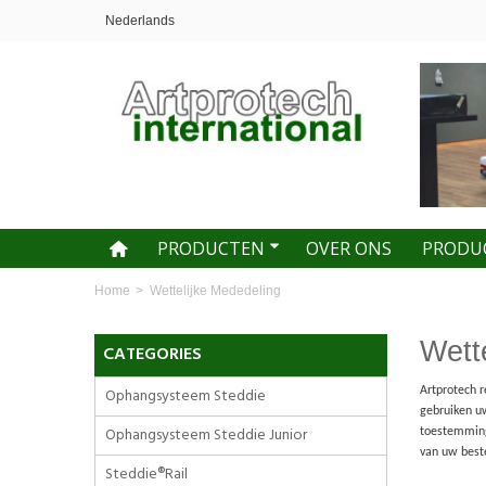
Nederlands
PRODUCTEN
OVER ONS
PRODU
Home
>
Wettelijke Mededeling
Wett
CATEGORIES
Ophangsysteem Steddie
Artprotech r
gebruiken uw
Ophangsysteem Steddie Junior
toestemming.
van uw beste
Steddie®Rail