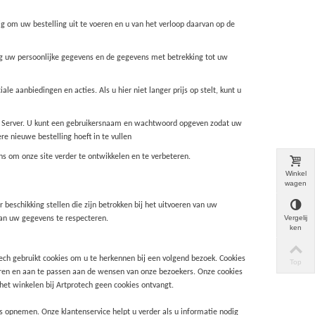
g om uw bestelling uit te voeren en u van het verloop daarvan op de
g uw persoonlijke gegevens en de gegevens met betrekking tot uw
 aanbiedingen en acties. Als u hier niet langer prijs op stelt, kunt u
ure Server. U kunt een gebruikersnaam en wachtwoord opgeven zodat uw
e nieuwe bestelling hoeft in te vullen
ns om onze site verder te ontwikkelen en te verbeteren.
Winkel
wagen
 beschikking stellen die zijn betrokken bij het uitvoeren van uw
Vergelij
van uw gegevens te respecteren.
ken
ech gebruikt cookies om u te herkennen bij een volgend bezoek. Cookies
Top
teren en aan te passen aan de wensen van onze bezoekers. Onze cookies
 het winkelen bij Artprotech geen cookies ontvangt.
s opnemen. Onze klantenservice helpt u verder als u informatie nodig