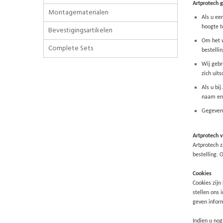
Artprotech
g
Montagematerialen
Als u ee
hoogte t
Bevestigingsartikelen
Om het w
Complete Sets
bestelli
Wij gebr
zich uit
Als u bi
naam en 
Gegevens
Artprotech
v
Artprotech z
bestelling. 
Cookies
Cookies zijn
stellen ons 
geven inform
Indien u nog