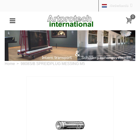
Nederlands
0
Home
>
9808S/B SPREIDPLUG MESSING M5