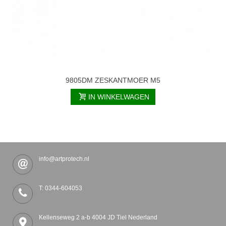
9805DM ZESKANTMOER M5
IN WINKELWAGEN
info@artprotech.nl
T: 0344-604053
Kellenseweg 2 a-b 4004 JD Tiel Nederland