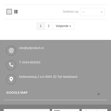
Sorteren op
--
1
2
Volgende
»
info@artprotech.nl
T: 0344-604053
Kellenseweg 2 a-b 4004 JD Tiel Nederland
GOOGLE MAP