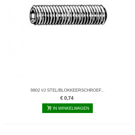
9802 I/J STEL/BLOKKEERSCHROEF...
€ 0,74
IN WINKELWAGEN