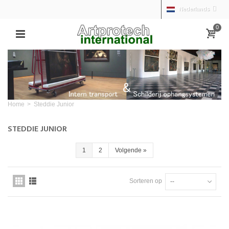
Nederlands
0
Home
>
Steddie Junior
STEDDIE JUNIOR
1
2
Volgende
»
Sorteren op
--