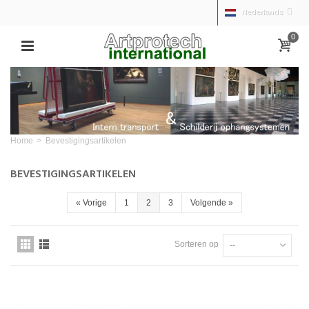
Nederlands
0
Home
>
Bevestigingsartikelen
BEVESTIGINGSARTIKELEN
«
Vorige
1
2
3
Volgende
»
Sorteren op
--