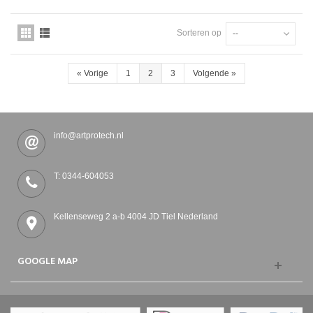
Sorteren op
--
«
Vorige
1
2
3
Volgende
»
info@artprotech.nl
T: 0344-604053
Kellenseweg 2 a-b 4004 JD Tiel Nederland
GOOGLE MAP