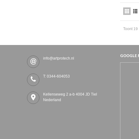
Toont 19 
GOOGLE 
info@artprotech.nl
T: 0344-604053
Kellenseweg 2 a-b 4004 JD Tiel
Nederland