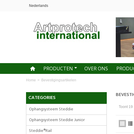
Nederlands
PRODUCTEN
OVER ONS
PRODU
Home
>
Bevestigingsartikelen
BEVEST
CATEGORIES
Toont 19 
Ophangsysteem Steddie
Ophangsysteem Steddie Junior
Steddie®Rail