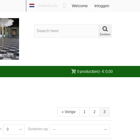
Nederlands
Welcome
Inloggen
Zoeken
0
product(en)
-
€ 0,00
«
Vorige
1
2
3
n
Sorteren op
9
--