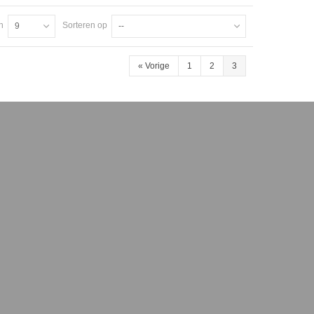
n
Sorteren op
9
--
«
Vorige
1
2
3