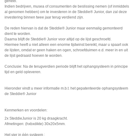
geheel.
Indien bedrijven, musea of consumenten de beslissing nemen (of inmiddels
al genomen hebben) om te investeren in de Steddie® Junior, dan zal deze
investering binnen twee jaar terug verdiend zijn.
De reden hiervan is dat de Steddie® Junior maar eenmalig gemonteerd
dient te worden.
Daarna blijft de Steddie® Junior voor altijd op de lijst geschroefd.
Hiermee heeft u niet alleen een enorme tijdwinst bereikt, maar u spaart ook
de lijsten, omdat er geen haken en ogen, schroefduimen e.d. meer in en uit
de lijst gedraaid hoeven te worden.
Conclusie: Na de terugverdien periode blijft het ophangsysteem in principe
tijd en geld opleveren.
Hieronder vindt u meer informatie m.b.t. het gepatenteerde ophangsysteem
de Steddie® Junior
Kenmerken en voordelen:
2x SteddieJunior is 20 kg draagkracht.
Afmetingen: (hxbxdikte) 30x20x5mm.
Het vier in één systeem :