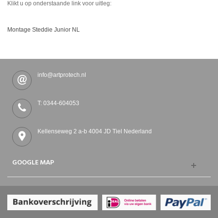
Klikt u op onderstaande link voor uitleg:
Montage Steddie Junior NL
info@artprotech.nl
T: 0344-604053
Kellenseweg 2 a-b 4004 JD Tiel Nederland
GOOGLE MAP