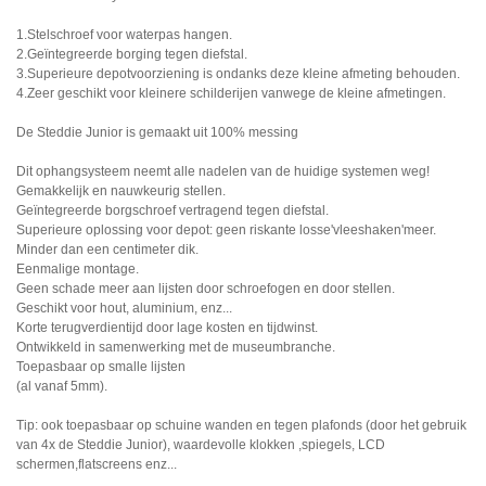
1.Stelschroef voor waterpas hangen.
2.Geïntegreerde borging tegen diefstal.
3.Superieure depotvoorziening is ondanks deze kleine afmeting behouden.
4.Zeer geschikt voor kleinere schilderijen vanwege de kleine afmetingen.
De Steddie Junior is gemaakt uit 100% messing
Dit ophangsysteem neemt alle nadelen van de huidige systemen weg!
Gemakkelijk en nauwkeurig stellen.
Geïntegreerde borgschroef vertragend tegen diefstal.
Superieure oplossing voor depot: geen riskante losse'vleeshaken'meer.
Minder dan een centimeter dik.
Eenmalige montage.
Geen schade meer aan lijsten door schroefogen en door stellen.
Geschikt voor hout, aluminium, enz...
Korte terugverdientijd door lage kosten en tijdwinst.
Ontwikkeld in samenwerking met de museumbranche.
Toepasbaar op smalle lijsten
(al vanaf 5mm).
Tip: ook toepasbaar op schuine wanden en tegen plafonds (door het gebruik
van 4x de Steddie Junior), waardevolle klokken ,spiegels, LCD
schermen,flatscreens enz...