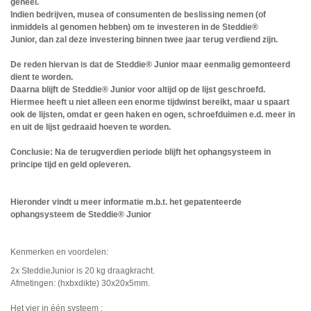
geheel.
Indien bedrijven, musea of consumenten de beslissing nemen (of
inmiddels al genomen hebben) om te investeren in de Steddie®
Junior,
dan zal deze investering binnen twee jaar terug verdiend zijn.
De reden hiervan is dat de
Steddie® Junior
maar eenmalig gemonteerd
dient te worden.
Daarna blijft de
Steddie® Junior
voor altijd op de lijst geschroefd.
Hiermee heeft u niet alleen een enorme tijdwinst bereikt, maar u spaart
ook de lijsten, omdat er geen haken en ogen, schroefduimen e.d. meer in
en uit de lijst gedraaid hoeven te worden.
Conclusie: Na de terugverdien periode blijft het ophangsysteem
in
principe tijd en geld opleveren.
Hieronder vindt u meer informatie m.b.t. het gepatenteerde
ophangsysteem de Steddie® Junior
Kenmerken en voordelen:
2x SteddieJunior is 20 kg draagkracht.
Afmetingen: (hxbxdikte) 30x20x5mm.
Het vier in één systeem :