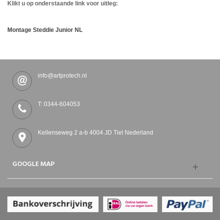
Klikt u op onderstaande link voor uitleg:
Montage Steddie Junior NL
info@artprotech.nl
T: 0344-604053
Kellenseweg 2 a-b 4004 JD Tiel Nederland
GOOGLE MAP