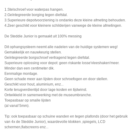
1.Stelschroef voor waterpas hangen.
2.Geïntegreerde borging tegen diefstal.
3.Superieure depotvoorziening is ondanks deze kleine afmeting behouden.
4.Zeer geschikt voor kleinere schilderijen vanwege de kleine afmetingen.
De Steddie Junior is gemaakt uit 100% messing
Dit ophangsysteem neemt alle nadelen van de huidige systemen weg!
Gemakkelijk en nauwkeurig stellen.
Geïntegreerde borgschroef vertragend tegen diefstal.
Superieure oplossing voor depot: geen riskante losse'vleeshaken'meer.
Minder dan een centimeter dik.
Eenmalige montage.
Geen schade meer aan lijsten door schroefogen en door stellen.
Geschikt voor hout, aluminium, enz...
Korte terugverdientijd door lage kosten en tijdwinst.
Ontwikkeld in samenwerking met de museumbranche.
Toepasbaar op smalle lijsten
(al vanaf 5mm).
Tip: ook toepasbaar op schuine wanden en tegen plafonds (door het gebruik
van 4x de Steddie Junior), waardevolle klokken ,spiegels, LCD
schermen,flatscreens enz...