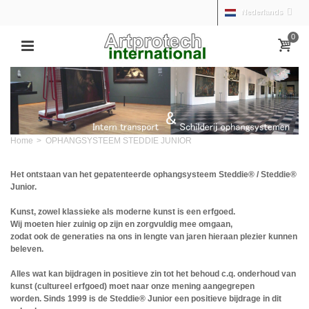
Nederlands
0
Home
>
OPHANGSYSTEEM STEDDIE JUNIOR
Het ontstaan van het gepatenteerde ophangsysteem
Steddie® / Steddie®
Junior.
Kunst, zowel klassieke als moderne kunst is een erfgoed.
Wij moeten hier zuinig op zijn en zorgvuldig mee omgaan,
zodat ook de generaties na ons in lengte van jaren hieraan plezier kunnen
beleven.
Alles wat kan bijdragen in positieve zin tot het behoud c.q. onderhoud van
kunst (cultureel erfgoed) moet naar onze mening aangegrepen
worden.
Sinds 1999 is de
Steddie® Junior
een positieve bijdrage in dit