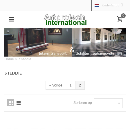
Nederlands
0
Home
>
Steddie
STEDDIE
«
Vorige
1
2
Sorteren op
--