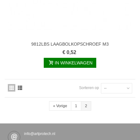
9812LBS LAAGBOLKOPSCHROEF M3
€ 0,52
IN WINKELWAGEN
Sorteren op
--
«
Vorige
1
2
info@artprotech.nl